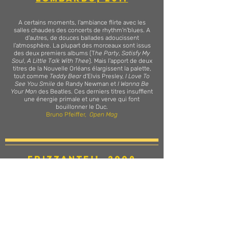
A certains moments, l'ambiance flirte avec les
salles chaudes des concerts de rhythm'n'blues. A
d'autres, de douces ballades adoucissent
l'atmosphère. La plupart des morceaux sont issus
des deux premiers albums (T
he Party
,
Satisfy My
Soul
,
A Little Talk With Thee
). Mais l'apport de deux
titres de la Nouvelle Orléans élargissent la palette,
tout comme
Teddy Bear
d'Elvis Presley,
I Love To
See You Smile
de Randy Newman et
I Wanna Be
Your Man
des Beatles. Ces derniers titres insufflent
une énergie primale et une verve qui font
bouillonner le Duc.
Bruno Pfeiffer,
Open Mag
Frizzante!!, 2009
En cette période de fête, le meilleur album d'un
chanteur de jazz est... français! Il s'intitule
Frizzante!!
avec deux «Z» et autant de points
d'exclamation et pétille comme un bon
champagne. Entre compositions perso et reprises
— dont
Putting on the Ritz
popularisé par Fred
Astaire ou
I love to see you smile
de Randy