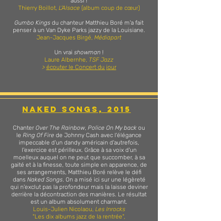
aussi !
Thierry Boillot,
L'Alsace
(album coup de cœur)
Gumbo Kings
du chanteur Matthieu Boré m'a fait
penser à un Van Dyke Parks jazzy de la Louisiane.
Jean-Jacques Birgé,
Médiapart
Un vrai
showman
!
Laure Albernhe,
TSF Jazz
>
écouter le Concert du jour
NAKED SONGS, 2015
Chanter
Over The Rainbow
,
Police On My back
ou
le
Ring Of Fire
de Johnny Cash avec l'élégance
impeccable d'un dandy américain d'autrefois,
l'exercice est périlleux. Grâce à sa voix d'un
moelleux auquel on ne peut que succomber, à sa
gaité et à la finesse, toute simple en apparence, de
ses arrangements, Matthieu Boré relève le défi
dans
Naked Songs
. On a misé ici sur une légèreté
qui n'exclut pas la profondeur mais la laisse deviner
derrière la décontraction des manières. Le résultat
est un album absolument charmant.
Louis-Julien Nicolaou,
Les Inrocks
"Les dix albums jazz de la rentrée",