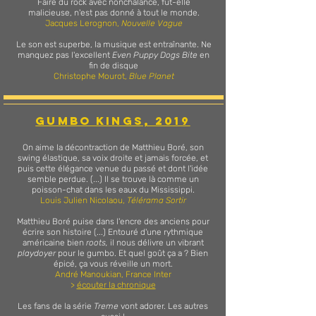
Faire du rock avec nonchalance, fut-elle
malicieuse, n'est pas donné à tout le monde.
Jacques Lerognon,
Nouvelle Vague
Le son est superbe, la musique est entraînante.
Ne
manquez pas l'excellent
Even Puppy Dogs Bite
en
fin de disque
Christophe Mourot,
Blue Planet
GUMBO KINGS, 2019
On aime la décontraction de Matthieu Boré, son
swing élastique, sa voix droite et jamais forcée, et
puis cette élégance venue du passé et dont l'idée
semble perdue. (...) Il se trouve là comme un
poisson-chat dans les eaux du Mississippi.
Louis Julien Nicolaou,
Télérama Sortir
Matthieu Boré puise dans l'encre des anciens pour
écrire son histoire (...) Entouré d'une rythmique
américaine bien
roots,
il nous délivre un vibrant
playdoyer
pour le gumbo.
Et quel goût ça a ? Bien
épicé, ça vous réveille un mort.
André Manoukian, France Inter
>
écouter la chronique
Les fans de la série
Treme
vont adorer. Les autres