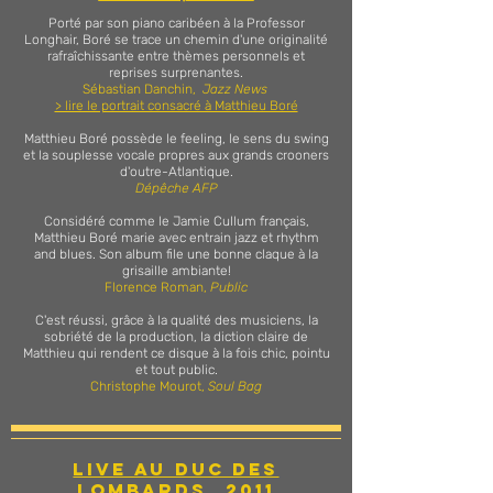
Porté par son piano caribéen à la Professor
Longhair, Boré se trace un chemin d'une originalité
rafraîchissante entre thèmes personnels et
reprises surprenantes.
Sébastian Danchin,
Jazz News
> lire le portrait consacré à Matthieu Boré
Matthieu Boré possède le feeling, le sens du swing
et la souplesse vocale propres aux grands crooners
d'outre-Atlantique.
Dépêche AFP
Considéré comme le Jamie Cullum français,
Matthieu Boré marie avec entrain jazz et rhythm
and blues. Son album file une bonne claque à la
grisaille ambiante!
Florence Roman,
Public
C'est réussi, grâce à la qualité des musiciens, la
sobriété de la production, la diction claire de
Matthieu qui rendent ce disque à la fois chic, pointu
et tout public.
Christophe Mourot,
Soul Bag
LIVE AU DUC DES
LOMBARDS, 2011