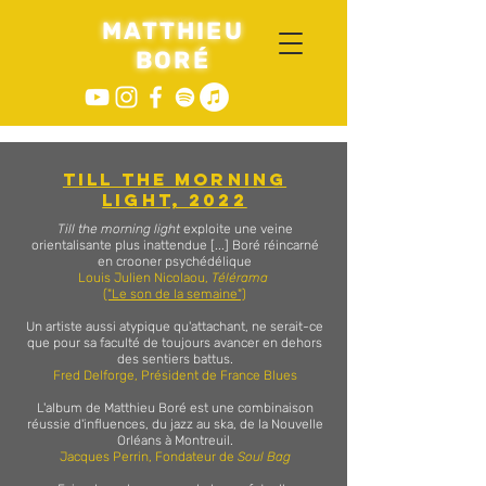
MATTHIEU
jazz arti
st
BORÉ
TILL THE mORNING
LIGHT, 2022
Till the morning light
exploite une veine
orientalisante plus inattendue [...]
Boré réincarné
en crooner psychédélique
Louis Julien Nicolaou,
Télérama
("Le son de la semaine")
Un artiste aussi atypique qu'attachant, ne serait-ce
que pour sa faculté de toujours avancer
en dehors
des sentiers battus.
Fred Delforge, Président de France Blues
L'album de Matthieu Boré est une combinaison
réussie d'influences, du jazz au ska, de la Nouvelle
Orléans à Montreuil.
Jacques Perrin, Fondateur de
Soul Bag