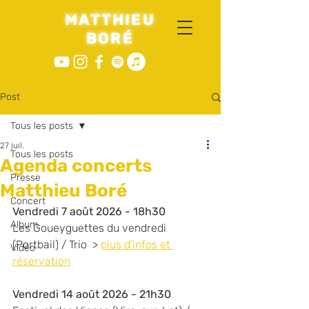
MATTHIEU
jazz arti
st
BORÉ
Post
Tous les posts
27 juil.
Tous les posts
Agenda concerts
Presse
Matthieu Boré
Concert
Vendredi 7 août 2026 - 18h30
Album
Les Goueyguettes du vendredi 
(Portbail) / Trio  > 
plus d'infos et 
Vidéo
réservation
Vendredi 14 août 2026 - 21h30